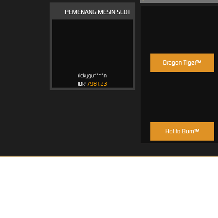
PEMENANG MESIN SLOT
Dragon Tiger™
rickygu****n
IDR
7981.23
John Hunter and the
Book of Tut™
d****y
IDR
7320.48
Hot to Burn™
Sweet Bonanza™