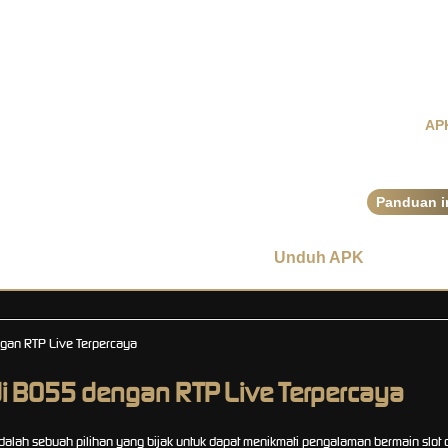
Nikmati berbaga
gengaman
Android
AP
Versi terak
Panduan i
Pindai kode QR
untuk
Unduh APK
gan RTP Live Terpercaya
i BO55 dengan RTP Live Terpercaya
dalah sebuah pilihan yang bijak untuk dapat menikmati pengalaman bermain slot