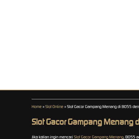
Home
»
Slot Online
» Slot Gacor Gampang Menang di BO55 den
Slot Gacor Gampang Menang d
Jika kalian ingin mencari
Slot Gacor Gampang Menang
, BO55 a