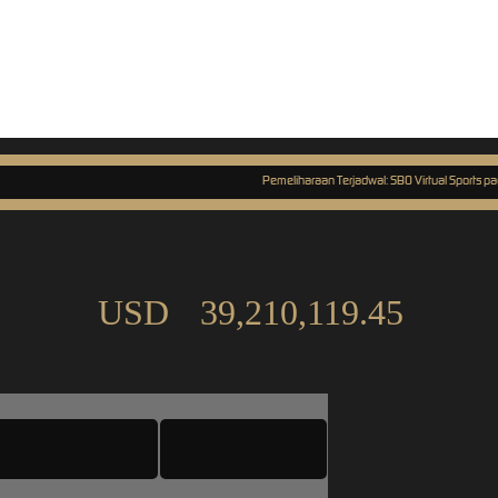
Pemeliharaan Terjadwal: SBO Virtual Sports pada 
USD
39,210,119.45