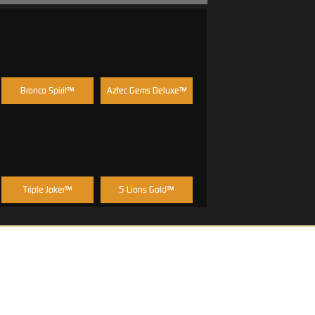
Bronco Spirit™
Aztec Gems Deluxe™
Triple Joker™
5 Lions Gold™
UNDUH APLI
NEXU