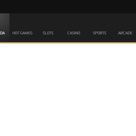
NDA
HOT GAMES
SLOTS
CASINO
SPORTS
ARCADE